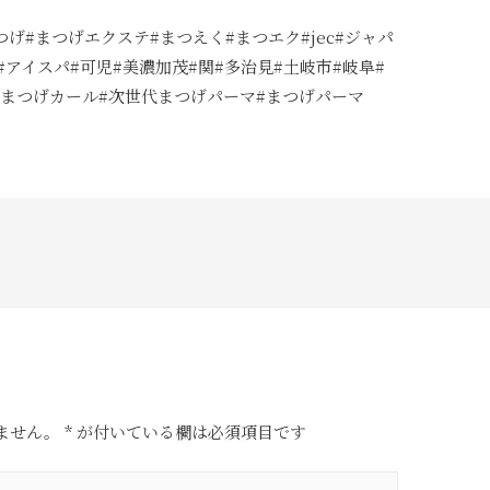
#まつげ#まつげエクステ#まつえく#まつエク#jec#ジャパ
アイスパ#可児#美濃加茂#関#多治見#土岐市#岐阜#
見まつげカール#次世代まつげパーマ#まつげパーマ
ません。
*
が付いている欄は必須項目です