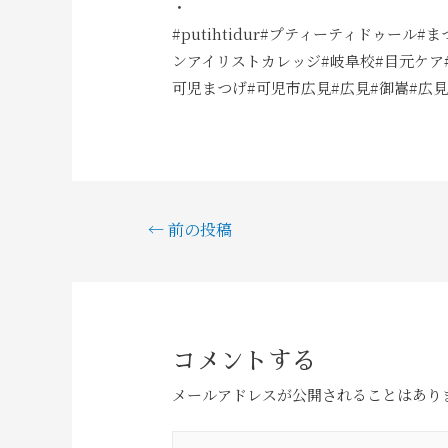
・
#putihtidur#プティーティドゥール
ンアイリストカレッジ#岐阜校#目元ケア#
可児まつげ#可児市広見#広見#御嵩#広
←
前の投稿
コメントする
メールアドレスが公開されることはあり