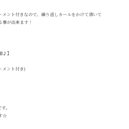
トメント付きなので、繰り返しカールをかけて頂いて
る事が出来ます！
縮♪】
トメント付き)
です。
す☆