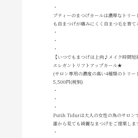
・
プティーのまつげカールは濃厚なトリー
も自まつげが痛みにくく自まつ毛を育て
・
・
・
【いつでもまつげは上向♪メイク時間短
エレガントリフトアップカール★
(サロン専用の濃度の高い4種類のトリー
5,500円(税別)
・
・
・
Putih Tidurは大人の女性の為のサロン
誰から見ても綺麗なまつげをご提案しま
・