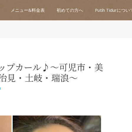
メニュー&料金表
初めての方へ
Putih Tidurについ
ップカール♪～可児市・美
治見・土岐・瑞浪～
n