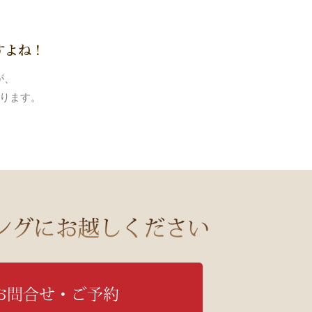
すよね！
が、
おります。