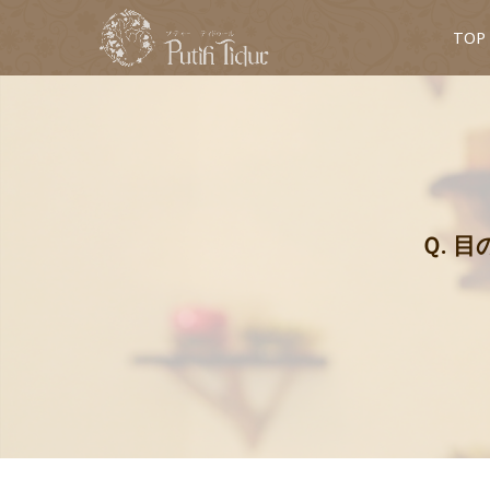
TOP
Ｑ. 