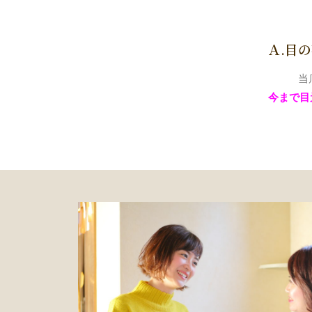
Ａ.目
当
今まで目